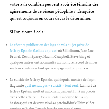
votre avis combien peuvent avoir été témoins des
agissements de ce réseau pédophile ? L’enquête
qui est toujours en cours devra le déterminer.
Si l’on ajoute à cela :
La récente publication des logs de vols du jet privé de
Jeffrey Epstein (Lolitas express)
où Bill clinton, Jean Luc
Brunel, Kevin Spacey, Naomi Campbell, Steve bing et
quelques autres ont accumulés un nombre record de miles
sur leurs cartes en tant que « voyageurs fréquents ».
Le suicide de Jeffrey Epstein, qui depuis, montre de façon
flagrante
qu’il ne sait pas « suicidé » tout seul.
La mort de
Jeffrey Epstein mettait automatiquement fin à un procès
dans cette affaire…. Ce « suicide » a donné lieu à un
hashtag qui est devenu viral #Epsteindidntkillhimself et
repris par Ricky Gervais lors de son monologue