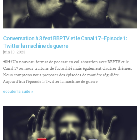
Conversation à 3 feat BBPTV et le Canal 17–Episode 1:
Twitter la machine de guerre
juin 13, 2023
🔊🔊Un nouveau format de podcast en collaboration avec BBPTV et le
Canal 17 ou nous traitons de l’actualité mais également d’autres thèmes.
Nous comptons vous proposer des épisodes de manière régulière.
Aujourd’hui l’épisode 1: Twitter la machine de guerre
écouter la suite »