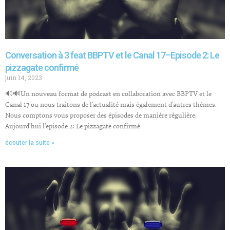
Conversation à 3 feat BBPTV et le Canal 17–Episode 2: Le
pizzagate confirmé
juin 14, 2023
🔊🔊Un nouveau format de podcast en collaboration avec BBPTV et le
Canal 17 ou nous traitons de l’actualité mais également d’autres thèmes.
Nous comptons vous proposer des épisodes de manière régulière.
Aujourd’hui l’episode 2: Le pizzagate confirmé
écouter la suite »