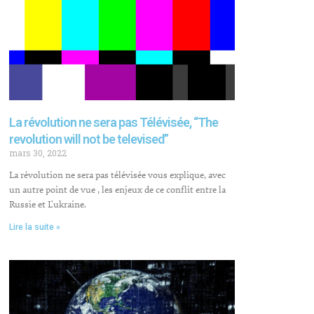
La révolution ne sera pas Télévisée, “The
revolution will not be televised”
mars 30, 2022
La révolution ne sera pas télévisée vous explique, avec
un autre point de vue , les enjeux de ce conflit entre la
Russie et L’ukraine.
Lire la suite »