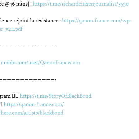
tée @46 mins] :
https://t.me/richardcitizenjournalist/3550
ience rejoint la résistance :
https://qanon-france.com/wp-
r_v2.1.pdf
—————————————-
/rumble.com/user/Qanonfrancecom
—————————————-
gram 👉🏽
https://t.me/StoryOfBlackBond
🏽
https://qanon-france.com/
where.com/artists/blackbond