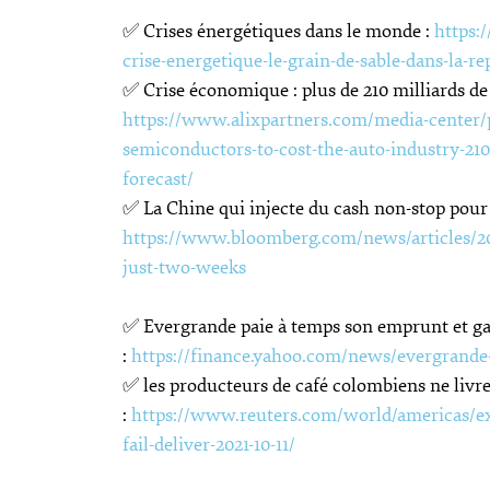
✅ Crises énergétiques dans le monde :
https:
crise-energetique-le-grain-de-sable-dans-la-r
✅ Crise économique : plus de 210 milliards de 
https://www.alixpartners.com/media-center/pr
semiconductors-to-cost-the-auto-industry-210-
forecast/
✅ La Chine qui injecte du cash non-stop pour
https://www.bloomberg.com/news/articles/2021
just-two-weeks
✅ Evergrande paie à temps son emprunt et g
:
https://finance.yahoo.com/news/evergrande-
✅ les producteurs de café colombiens ne livre
:
https://www.reuters.com/world/americas/exc
fail-deliver-2021-10-11/