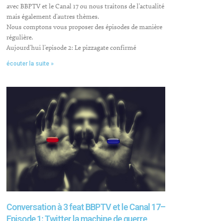
avec BBPTV et le Canal 17 ou nous traitons de l’actualité
mais également d’autres thèmes.
Nous comptons vous proposer des épisodes de manière
régulière.
Aujourd’hui l’episode 2: Le pizzagate confirmé
écouter la suite »
Conversation à 3 feat BBPTV et le Canal 17–
Episode 1: Twitter la machine de guerre