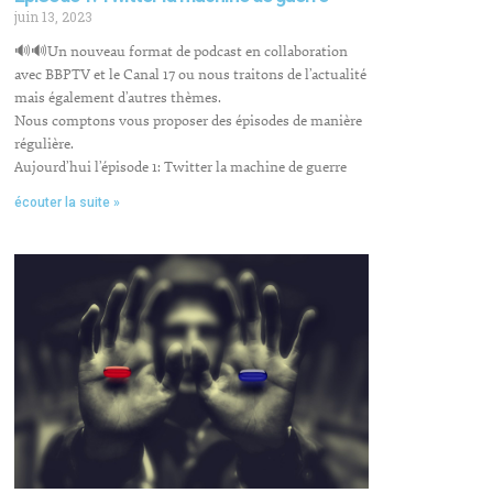
juin 13, 2023
🔊🔊Un nouveau format de podcast en collaboration
avec BBPTV et le Canal 17 ou nous traitons de l’actualité
mais également d’autres thèmes.
Nous comptons vous proposer des épisodes de manière
régulière.
Aujourd’hui l’épisode 1: Twitter la machine de guerre
écouter la suite »