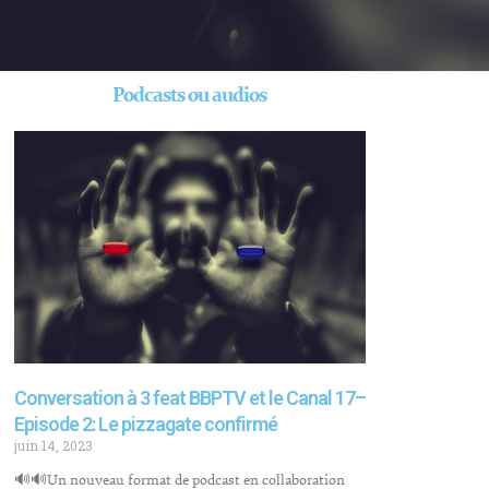
Podcasts ou audios
Conversation à 3 feat BBPTV et le Canal 17–
Episode 2: Le pizzagate confirmé
juin 14, 2023
🔊🔊Un nouveau format de podcast en collaboration