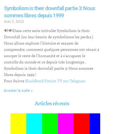
Symbolism is their downfall partie 3: Nous
sommes libres depuis 1999
mai 3, 2022
🔊🔊Dans cette serie intitulée Symbolism is their
Downfall [ou leur besoin de symbolisme les perdra ]
Nous allons explorer l’histoire et essayer de
comprendre, comment quelques personnes ont réussi à
usurper le reste de l’humanité et à s’accaparer le
contrôle du monde et ce depuis très longtemps .
Symbolism is their downfall partie 3: Nous sommes
libres depuis 1999 !
Pour Suivre
BlackBond Patriot TV sur Telegram
écouter la suite »
Articles récents