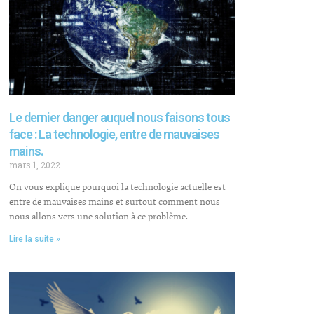
Le dernier danger auquel nous faisons tous
face : La technologie, entre de mauvaises
mains.
mars 1, 2022
On vous explique pourquoi la technologie actuelle est
entre de mauvaises mains et surtout comment nous
nous allons vers une solution à ce problème.
Lire la suite »