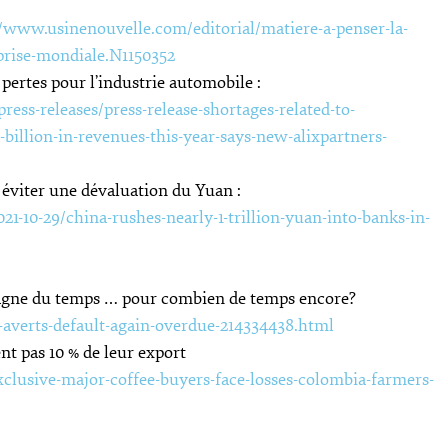
//www.usinenouvelle.com/editorial/matiere-a-penser-la-
eprise-mondiale.N1150352
pertes pour l’industrie automobile :
ess-releases/press-release-shortages-related-to-
billion-in-revenues-this-year-says-new-alixpartners-
 éviter une dévaluation du Yuan :
-10-29/china-rushes-nearly-1-trillion-yuan-into-banks-in-
agne du temps … pour combien de temps encore?
averts-default-again-overdue-214334438.html
nt pas 10 % de leur export
lusive-major-coffee-buyers-face-losses-colombia-farmers-