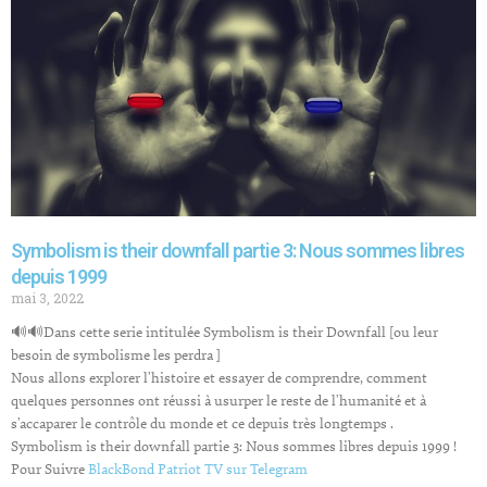
Symbolism is their downfall partie 3: Nous sommes libres
depuis 1999
mai 3, 2022
🔊🔊Dans cette serie intitulée Symbolism is their Downfall [ou leur
besoin de symbolisme les perdra ]
Nous allons explorer l’histoire et essayer de comprendre, comment
quelques personnes ont réussi à usurper le reste de l’humanité et à
s’accaparer le contrôle du monde et ce depuis très longtemps .
Symbolism is their downfall partie 3: Nous sommes libres depuis 1999 !
Pour Suivre
BlackBond Patriot TV sur Telegram