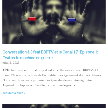
Conversation à 3 feat BBPTV et le Canal 17–Episode 1:
Twitter la machine de guerre
juin 13, 2023
🔊🔊Un nouveau format de podcast en collaboration avec BBPTV et le
Canal 17 ou nous traitons de l’actualité mais également d’autres thèmes.
Nous comptons vous proposer des épisodes de manière régulière.
Aujourd’hui l’épisode 1: Twitter la machine de guerre
écouter la suite »