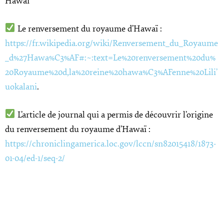
Hawaï
Le renversement du royaume d’Hawaï :
https://fr.wikipedia.org/wiki/Renversement_du_Royaume
_d%27Hawa%C3%AF#:~:text=Le%20renversement%20du%
20Royaume%20d,la%20reine%20hawa%C3%AFenne%20Lili’
uokalani
.
L’article de journal qui a permis de découvrir l’origine
du renversement du royaume d’Hawaï :
https://chroniclingamerica.loc.gov/lccn/sn82015418/1873-
01-04/ed-1/seq-2/