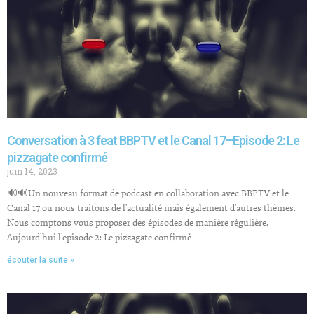
Conversation à 3 feat BBPTV et le Canal 17–Episode 2: Le
pizzagate confirmé
juin 14, 2023
🔊🔊Un nouveau format de podcast en collaboration avec BBPTV et le
Canal 17 ou nous traitons de l’actualité mais également d’autres thèmes.
Nous comptons vous proposer des épisodes de manière régulière.
Aujourd’hui l’episode 2: Le pizzagate confirmé
écouter la suite »